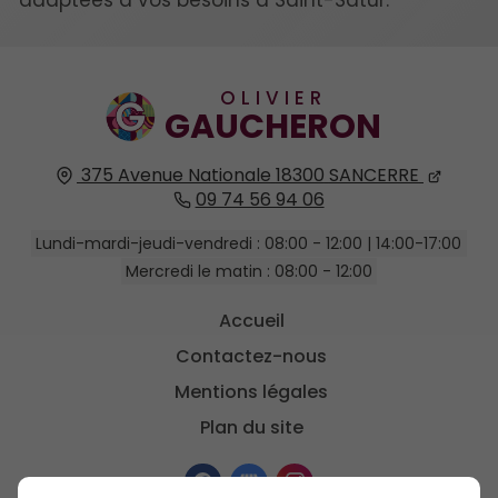
adaptées à vos besoins à Saint-Satur.
OLIVIER
GAUCHERON
375 Avenue Nationale
18300
SANCERRE
09 74 56 94 06
Lundi-mardi-jeudi-vendredi : 08:00 - 12:00 | 14:00-17:00
Mercredi le matin : 08:00 - 12:00
Accueil
Contactez-nous
Mentions légales
Plan du site