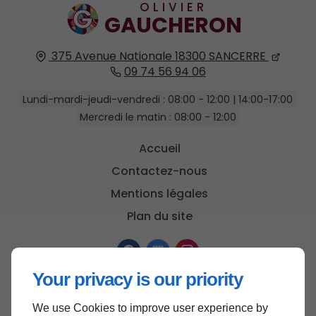
OLIVIER
GAUCHERON
375 Avenue Nationale
18300
SANCERRE
09 74 56 94 06
Lundi-mardi-jeudi-vendredi : 08:00 - 12:00 | 14:00-17:00
Mercredi le matin : 08:00 - 12:00
Accueil
Contactez-nous
Mentions légales
Plan du site
Your privacy is our priority
We use Cookies to improve user experience by
Haut de page